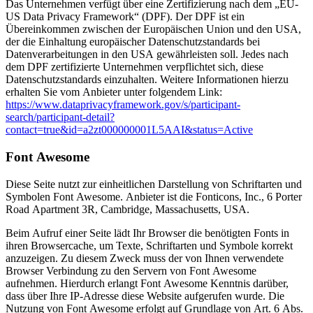
Das Unternehmen verfügt über eine Zertifizierung nach dem „EU-
US Data Privacy Framework“ (DPF). Der DPF ist ein
Übereinkommen zwischen der Europäischen Union und den USA,
der die Einhaltung europäischer Datenschutzstandards bei
Datenverarbeitungen in den USA gewährleisten soll. Jedes nach
dem DPF zertifizierte Unternehmen verpflichtet sich, diese
Datenschutzstandards einzuhalten. Weitere Informationen hierzu
erhalten Sie vom Anbieter unter folgendem Link:
https://www.dataprivacyframework.gov/s/participant-
search/participant-detail?
contact=true&id=a2zt000000001L5AAI&status=Active
Font Awesome
Diese Seite nutzt zur einheitlichen Darstellung von Schriftarten und
Symbolen Font Awesome. Anbieter ist die Fonticons, Inc., 6 Porter
Road Apartment 3R, Cambridge, Massachusetts, USA.
Beim Aufruf einer Seite lädt Ihr Browser die benötigten Fonts in
ihren Browsercache, um Texte, Schriftarten und Symbole korrekt
anzuzeigen. Zu diesem Zweck muss der von Ihnen verwendete
Browser Verbindung zu den Servern von Font Awesome
aufnehmen. Hierdurch erlangt Font Awesome Kenntnis darüber,
dass über Ihre IP-Adresse diese Website aufgerufen wurde. Die
Nutzung von Font Awesome erfolgt auf Grundlage von Art. 6 Abs.