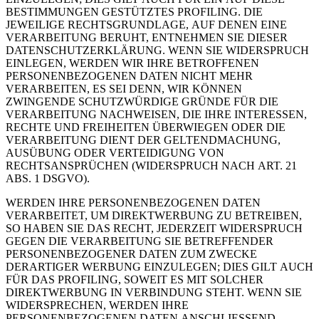
BESTIMMUNGEN GESTÜTZTES PROFILING. DIE
JEWEILIGE RECHTSGRUNDLAGE, AUF DENEN EINE
VERARBEITUNG BERUHT, ENTNEHMEN SIE DIESER
DATENSCHUTZERKLÄRUNG. WENN SIE WIDERSPRUCH
EINLEGEN, WERDEN WIR IHRE BETROFFENEN
PERSONENBEZOGENEN DATEN NICHT MEHR
VERARBEITEN, ES SEI DENN, WIR KÖNNEN
ZWINGENDE SCHUTZWÜRDIGE GRÜNDE FÜR DIE
VERARBEITUNG NACHWEISEN, DIE IHRE INTERESSEN,
RECHTE UND FREIHEITEN ÜBERWIEGEN ODER DIE
VERARBEITUNG DIENT DER GELTENDMACHUNG,
AUSÜBUNG ODER VERTEIDIGUNG VON
RECHTSANSPRÜCHEN (WIDERSPRUCH NACH ART. 21
ABS. 1 DSGVO).
WERDEN IHRE PERSONENBEZOGENEN DATEN
VERARBEITET, UM DIREKTWERBUNG ZU BETREIBEN,
SO HABEN SIE DAS RECHT, JEDERZEIT WIDERSPRUCH
GEGEN DIE VERARBEITUNG SIE BETREFFENDER
PERSONENBEZOGENER DATEN ZUM ZWECKE
DERARTIGER WERBUNG EINZULEGEN; DIES GILT AUCH
FÜR DAS PROFILING, SOWEIT ES MIT SOLCHER
DIREKTWERBUNG IN VERBINDUNG STEHT. WENN SIE
WIDERSPRECHEN, WERDEN IHRE
PERSONENBEZOGENEN DATEN ANSCHLIESSEND